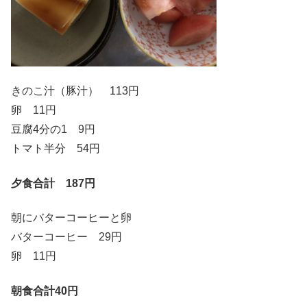
きのこ汁（豚汁） 113円
卵 11円
豆腐4分の1 9円
トマト半分 54円
夕食合計 187円
朝にバターコーヒーと卵
バターコーヒー 29円
卵 11円
朝食合計40円