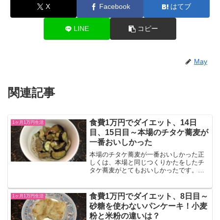
X
Facebook
はてブ
LINE
コピー
May
関連記事
食費1万円でダイエット、14日
1ヶ月1万円生活
目、15日目～本場のチタケ蕎麦が
一番おいしかった
本場のチタケ蕎麦が一番おいしかった正
しくは、本場と同じつくりかたをしたチ
タケ蕎麦がとてもおいしかったです。茄
子とチチタケをたっぷりの油で炒め、め
んつゆと調理酒で味を付けたものです。
みりんや砂糖は入れませんでしたが、と
食費1万円でダイエット、8日目～
1ヶ月1万円生活
てもおいしかったです。他...
砂糖を使わないパンケーキ！小麦
粉と米粉の違いは？