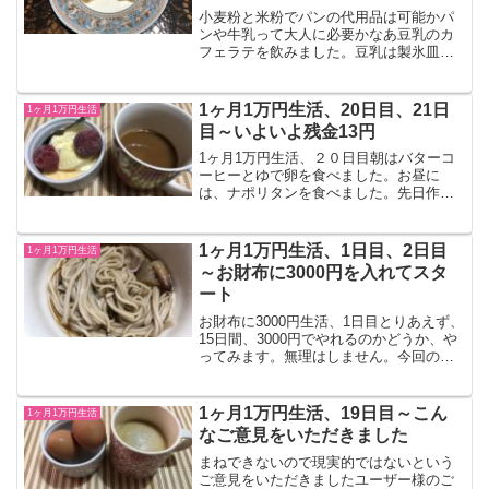
小麦粉と米粉でパンの代用品は可能かパ
ンや牛乳って大人に必要かなあ豆乳のカ
フェラテを飲みました。豆乳は製氷皿で
冷凍していたので傷みません。1ヶ月分あ
るので安心です。こんなに簡単なこと
が、どうして今までできていなかったの
1ヶ月1万円生活、20日目、21日
1ヶ月1万円生活
だろうかと思います。豆乳...
目～いよいよ残金13円
1ヶ月1万円生活、２０日目朝はバターコ
ーヒーとゆで卵を食べました。お昼に
は、ナポリタンを食べました。先日作り
置きしていた分です。おやつにはナッツ
とゼリー、食パンとホイップを食べまし
た。買い物に行きました。最後のお買い
1ヶ月1万円生活、1日目、2日目
1ヶ月1万円生活
物に選んだのは、冷凍イチ...
～お財布に3000円を入れてスタ
ート
お財布に3000円生活、1日目とりあえず、
15日間、3000円でやれるのかどうか、や
ってみます。無理はしません。今回の記
事を書くにあたり、お医者様に相談し、
通常の3倍量のビタミンCをとるように言
われ、処方してもらっています。これ
1ヶ月1万円生活、19日目～こん
1ヶ月1万円生活
は、これから...
なご意見をいただきました
まねできないので現実的ではないという
ご意見をいただきましたユーザー様のご