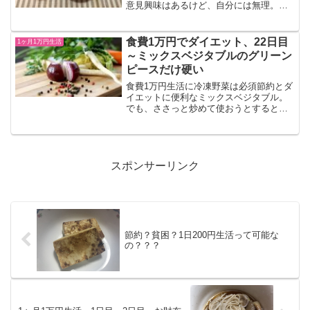
意見興味はあるけど、自分には無理。も
っと現実的なお値段じゃないと、自分は
特売品めぐりをする時間がない。でも、
興味はある。何とか節約したい。それ
食費1万円でダイエット、22日目
1ヶ月1万円生活
と、きのこが多いのはなぜで...
～ミックスベジタブルのグリーン
ピースだけ硬い
食費1万円生活に冷凍野菜は必須節約とダ
イエットに便利なミックスベジタブル。
でも、ささっと炒めて使おうとすると、
グリーンピースだけ硬くなりますよね。
わたしがいけないんですが、チャーハン
を作った時に、グリーンピースだけ硬か
った経験はありませんか...
スポンサーリンク
節約？貧困？1日200円生活って可能な
の？？？