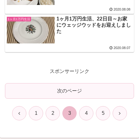
2020.08.08
1ヶ月1万円生活、22日目～お家
1ヶ月1万円生活
にウェッジウッドをお迎えしまし
た
2020.08.07
スポンサーリンク
次のページ
前
次
1
2
3
4
5
へ
へ