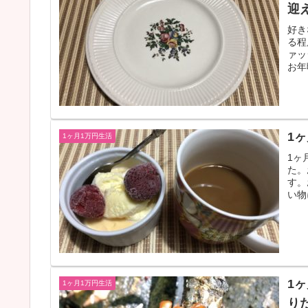
迎
好き
る程
ァッ
お年
1
1ヶ月1万円生活
1ヶ
た。
す。
い物
1
1ヶ月1万円生活
り