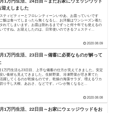
ヶ月1万円生活、24日目～またお家にウェッジウッド
お迎えしました
スティビティーとフロレンティーンいやあ、お皿っていいです
ご飯は食べてしまったら無くなるし、お洋服はワンシーズン着た
タれてしまいます。お皿は割れるまでずっと何十年でも使えるの
いですね。お迎えしたのは、日常使いのできるフェスティ...
2020.08.09
ヶ月1万円生活、23日目～備蓄に必要なものが解って
た
月1万円生活も23日目、上手な備蓄の仕方が見えてきました。安定
安い食材も見えてきました。生鮮野菜、冷凍野菜が尽き果てた
活躍してくるのが乾燥ものです。乾燥の海藻サラダ、増えるワカ
切り干し大根、あおさ、などです。パンが無くなると...
2020.08.08
ヶ月1万円生活、22日目～お家にウェッジウッドをお