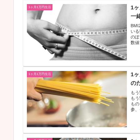
1
1ヶ月1万円生活
一
BM
いる
のぽ
数値
1
1ヶ月1万円生活
の
もう
もう
もの
参、