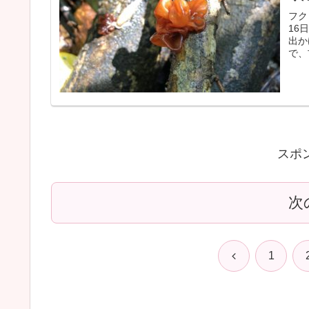
フク
16
出か
で、
スポ
次
前
1
へ