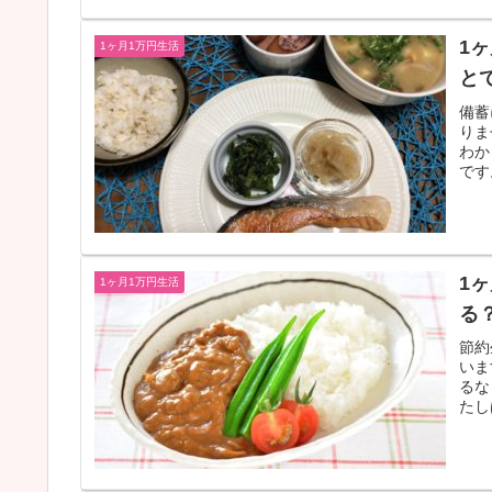
1
1ヶ月1万円生活
と
備蓄
りま
わか
です
1
1ヶ月1万円生活
る
節約
いま
るな
たし