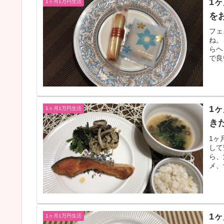
1
1ヶ月1万円生活
を
フェ
ね。
らヘ
で良
1
1ヶ月1万円生活
き
1ヶ
して
ら、
メ、
1
1ヶ月1万円生活