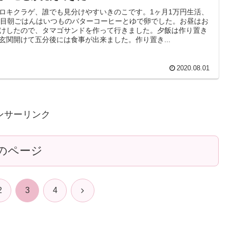
ロキクラゲ、誰でも見分けやすいきのこです。1ヶ月1万円生活、
日目朝ごはんはいつものバターコーヒーとゆで卵でした。お昼はお
けしたので、タマゴサンドを作って行きました。夕飯は作り置き
玄関開けて五分後には食事が出来ました。作り置き...
2020.08.01
ンサーリンク
のページ
次
2
3
4
へ