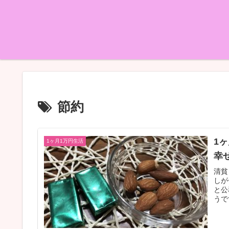
節約
1
1ヶ月1万円生活
幸
清貧
しが
と公
うで